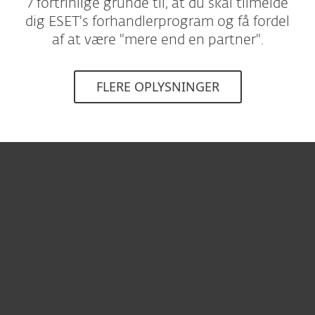
7 fortrinlige grunde til, at du skal tilmelde
dig ESET's forhandlerprogram og få fordel
af at være "mere end en partner".
FLERE OPLYSNINGER
Til hjemmet
For virksomheder
Partner
Support