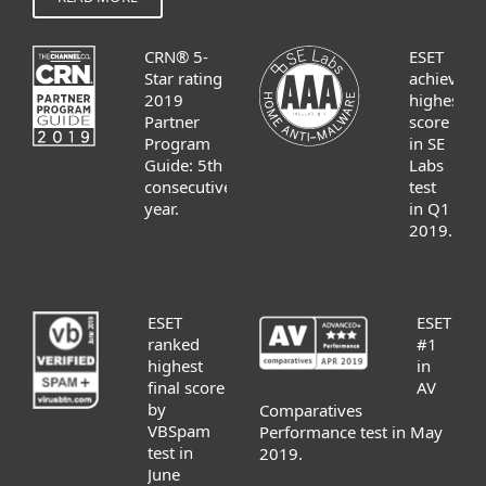
CRN® 5-
ESET
Star rating
achieves
2019
highest
Partner
score
Program
in SE
Guide: 5th
Labs
consecutive
test
year.
in Q1
2019.
ESET
ESET
ranked
#1
highest
in
final score
AV
by
Comparatives
VBSpam
Performance test in May
test in
2019.
June