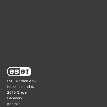
Til hjemmet
For virksomheder
Partner
Support
Om ESET
ESET Norden ApS
Korskildelund 6,
2670 Greve
Danmark
Kontakt