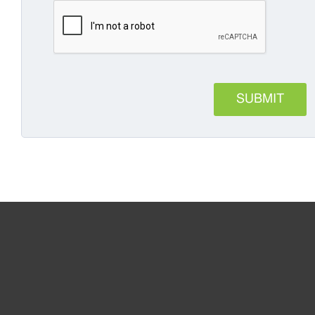
Til hjemmet
For virksomheder
Partner