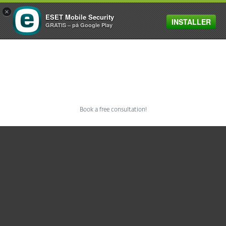
×
ESET Mobile Security
INSTALLER
MENU
GRATIS – på Google Play
CONTACT SALES
Book a free consultation!
Til hjemmet
For virksomheder
Partner