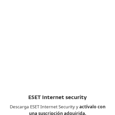
simply send the installation link to your email.
ESET, spol. s.r.o. se toma muy en serio la
protección de datos. Toda la información
recopilada a través de este sitio web se procesa
únicamente con fines de marketing. Entiendo
que puedo excluirme en cualquier momento.
Leer la política de privacidad
ESET Internet security
Descarga ESET Internet Security y
actívalo con
una suscripción adquirida.