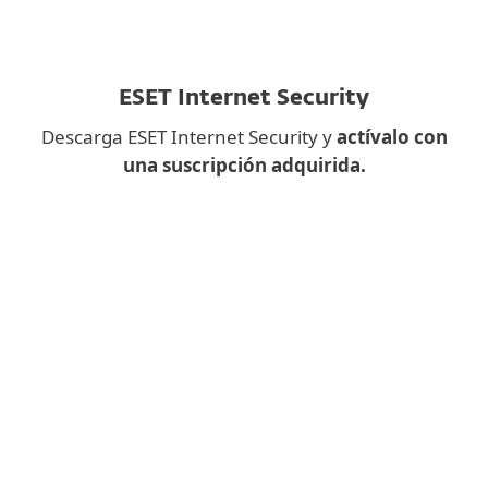
ESET Internet Security
Descarga ESET Internet Security y
actívalo con
una suscripción adquirida.
¿Descargar una aplicación de
escritorio en el móvil?
En su lugar, rellene el siguiente
formulario y le enviaremos el enlace de