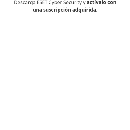
Descarga ESET Cyber Security y
actívalo con
una suscripción adquirida.
¿Descargar una aplicación de
escritorio en el móvil?
En su lugar, rellene el siguiente
formulario y le enviaremos el enlace de
descarga de
ESET Cyber Security
a su
correo electrónico.
To download
ESET Cyber Security
for desktop,
sign in to your
ESET HOME account
and simply