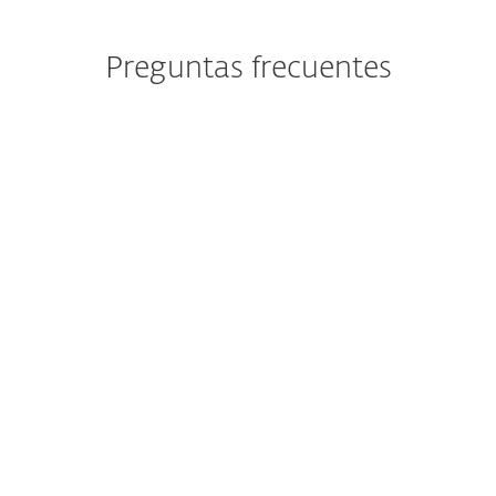
Preguntas frecuentes
Actualmente tengo instalado
ESET Cyber Security. ¿Qué
implicaciones tiene el cambio
para mí?
¿Cómo descargo/instalo ESET
Cyber Security?
¿Aún puedo comprar ESET
Cyber Security?
¿Puedo probar ESET Cyber
Security antes de comprar?