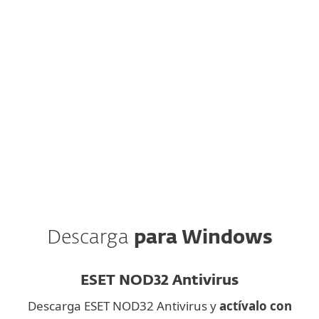
send the installation link to your email.
ESET, spol. s.r.o. se toma muy en serio la
protección de datos. Toda la información
recopilada a través de este sitio web se procesa
únicamente con fines de marketing. Entiendo
que puedo excluirme en cualquier momento.
Leer la política de privacidad
Descarga
para Windows
ESET NOD32 Antivirus
Descarga ESET NOD32 Antivirus y
actívalo con