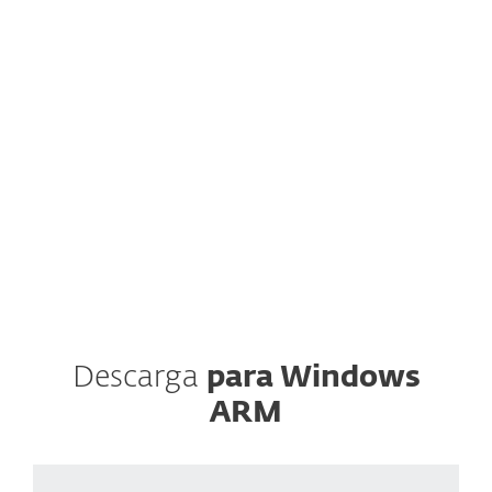
ESET, spol. s.r.o. se toma muy en serio la
protección de datos. Toda la información
recopilada a través de este sitio web se procesa
únicamente con fines de marketing. Entiendo
que puedo excluirme en cualquier momento.
Leer la política de privacidad
Descarga
para Windows
ARM