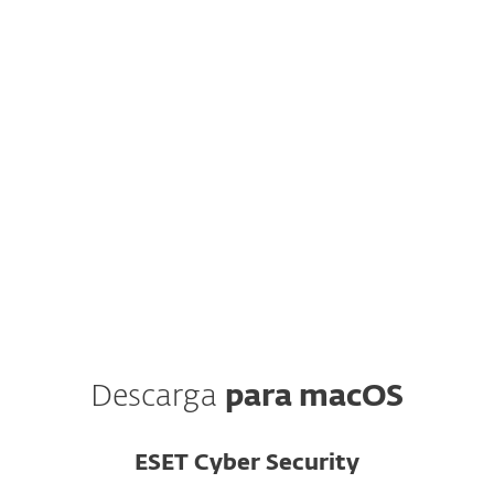
NOTA: ¿Estás seguro de que deseas
descargar e instalar tu protección
manualmente?
El portal web y la aplicación móvil de ESET
HOME están incluidos gratis con tu suscripción y
ahorran tiempo al administrar la protección en
múltiples dispositivos.
Crea tu cuenta
Descarga
para macOS
ESET Cyber Security