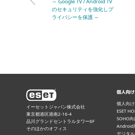
～ Google TV / Android TV
のセキュリティを強化しプ
ライバシーを保護 ～
個人向け
個人向け
イーセットジャパン株式会社
ESET 
東京都港区港南2-16-4
SOHO
品川グランドセントラルタワー6F
Andro
そのほかのオフィス
デジタル