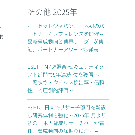
その他 2025年
イーセットジャパン、日本初のパ
イ
ートナーカンファレンスを開催～
お
最新脅威動向と業界リーダーが集
結、パートナーアワードも発表
ESET、NPS®調査 セキュリティソ
フト部門で9年連続1位を獲得 ～
「軽快さ・ウイルス検出率・信頼
性」で圧倒的評価～
ESET、日本でリサーチ部門を新設
し研究体制を強化～2026年1月より
初の日本人脅威リサーチャーが着
任、脅威動向の深堀りに注力～