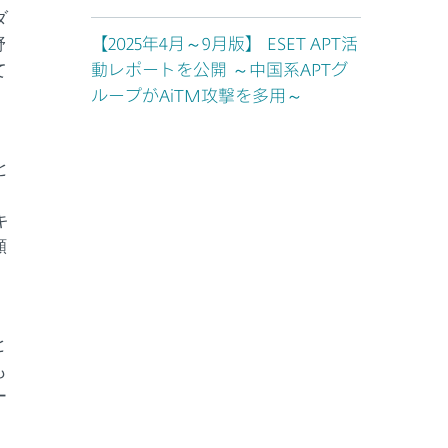
ダ
野
【2025年4月～9月版】 ESET APT活
て
動レポートを公開 ～中国系APTグ
ループがAiTM攻撃を多用～
と
。
キ
願
と
も
ー