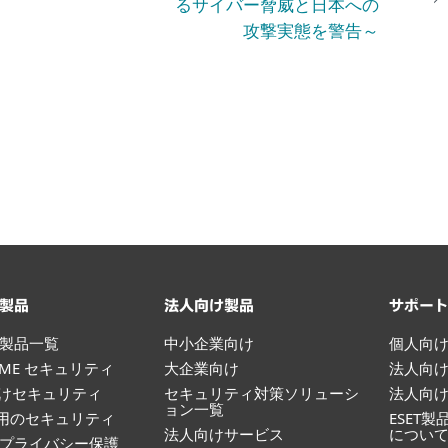
るサイバー脅威と日本への
攻撃実態を警告～
製品
法人向け製品
サポー
製品一覧
中小企業向け
個人向
HOME セキュリティ
大企業向け
法人向
向けセキュリティ
セキュリティ対策ソリューシ
法人向
ョン一覧
id用のセキュリティ
ESET
法人向けサービス
につい
プライバシー保護