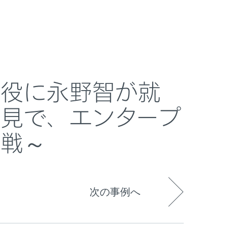
ESETについて
ブログ
購入
Japan
プライズ市場におけるプレゼンス拡大に挑戦～
締役に永野智が就
見で、エンタープ
挑戦～
次の事例へ