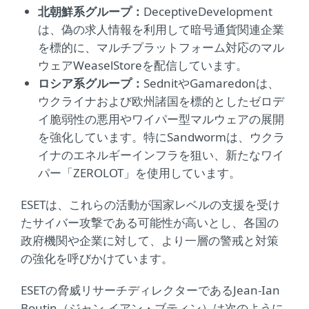
北朝鮮系グループ：
DeceptiveDevelopment
は、偽の求人情報を利用して暗号通貨関連企業
を標的に、マルチプラットフォーム対応のマル
ウェアWeaselStoreを配信しています。
ロシア系グループ：
SednitやGamaredonは、
ウクライナおよび欧州諸国を標的としたゼロデ
イ脆弱性の悪用やワイパー型マルウェアの展開
を強化しています。特にSandwormは、ウクラ
イナのエネルギーインフラを狙い、新たなワイ
パー「ZEROLOT」を使用しています。
ESETは、これらの活動が国家レベルの支援を受け
たサイバー攻撃である可能性が高いとし、各国の
政府機関や企業に対して、より一層の警戒と対策
の強化を呼びかけています。
ESETの脅威リサーチディレクターであるJean-Ian
Boutin（ジャン-イアン・ブティン）は次のように