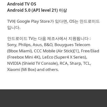
Android TV OS
Android 5.0 (API level 21) 이상
TV에 Google Play Store가 있다면, OS는 안드로이드
입니다.
안드로이드 TV는 다음 제조사에서 지원됩니다 :
Sony, Philips, Asus, B&O, Bouygues Telecom
(Bbox Miami), CCC Mobile (Air Stick)[1], Free/Iliad
(Freebox Mini 4K), LeEco (Super4 X Series),
NVIDIA (Shield TV Console), RCA, Sharp, TCL,
Xiaomi (Mi Box) and others.
개인용