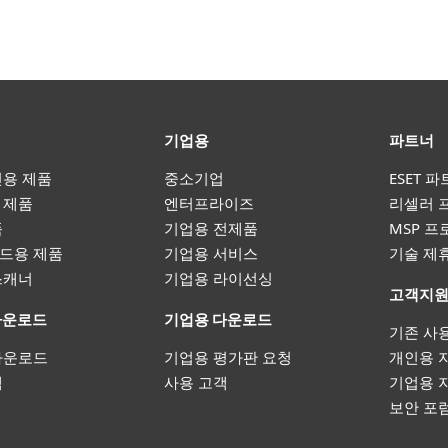
기업용
파트너
인용 제품
중소기업
ESET 
 제품
엔터프라이즈
리셀러 
품
기업용 전제품
MSP 
드용 제품
기업용 서비스
기술 제
스캐너
기업용 라이선싱
고객지
다운로드
기업용 다운로드
기존 사
다운로드
기업용 평가판 요청
개인용 
객
사용 고객
기업용 
보안 포