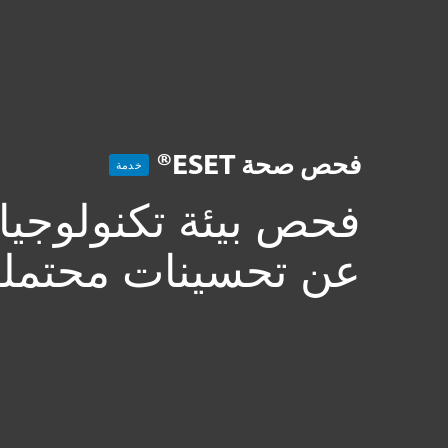
للمنزل
للأعمال
mance improvements for your IT environment
منصة
الحلول
خدمات
فحص صحة ESET®
خدمة
فحص بيئة تكنولوجيا 
عن تحسينات محتملة 