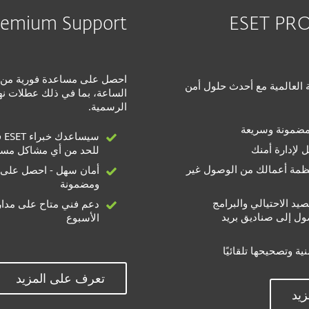
remium Support
ESET PR
ESET البحثية العالمية مع أحدث حلول أمن
الساعة، بما في ذلك عطلات نها
الرسمية.
مضمونة وسريعة
سي
للحد من أي مشاكل مست
نظمة أعمالك من الوصول غير
أمان سهل - احصل على 
ومضمونة
يد الاحتيالي والبرامج
دعم فني متاح على مدار
ول إلى صناديق بريد
الأسبوع
نية وتصحيحها تلقائيًا
تعرف على المزيد
يد