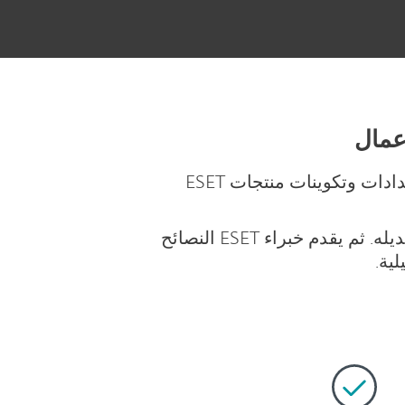
حدد جوانب التحسين واحصل على نقاط عمل بناءً على مراجعة احترافية لسياسات وإعدادات وتكوينات منتجات ESET
يتحقق فحص ESET HealthCheck من مدى فعالية الإعداد الأولي لكل منتج ومدى جودة تعديله. ثم يقدم خبراء ESET النصائح
ية.