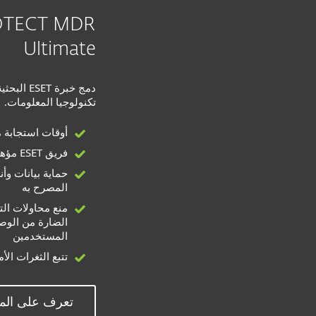
OTECT MDR
Ultimate
دمج خبرة 
تكنولوجيا المعلومات.
أوقات استجابة 
فريق ESET مؤهل لإدارة أمنك
حماية بيانات وأ
المصرح به
منع محاولات التص
الضارة من الوص
المستخدمين
تتبع الثغرات الأم
تعرف على المز