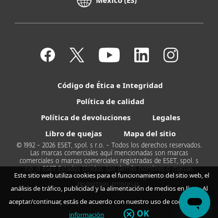
Mexico (ES)
Código de Ética e Integridad
Política de calidad
Política de devoluciones
Legales
Libro de quejas
Mapa del sitio
© 1992 - 2026 ESET, spol. s r.o. - Todos los derechos reservados.
Las marcas comerciales aquí mencionadas son marcas
comerciales o marcas comerciales registradas de ESET, spol. s
r.o. o ESET Estados Unidos. Los demás nombres o marcas
Este sitio web utiliza cookies para el funcionamiento del sitio web, el
comerciales son marcas comerciales registradas de sus
respectivas empresas.
análisis de tráfico, publicidad y la alimentación de medios en línea. Al
aceptar/continuar, estás de acuerdo con nuestro uso de cookies.
Más
OK
información