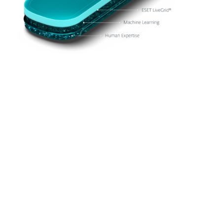
Detección y Respuesta
Gestionada
Monitoreo de amenazas 24/7 y respuesta
rápida a incidentes. Entregado por
expertos reconocidos de ESET.