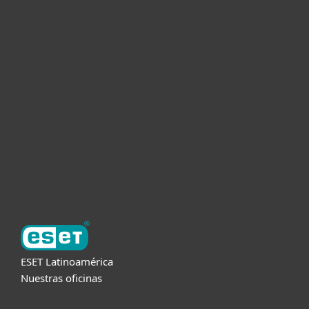
Hogar
Empresas
Partners
Soporte
Acerca de ESET
ESET Latinoamérica
Nuestras oficinas