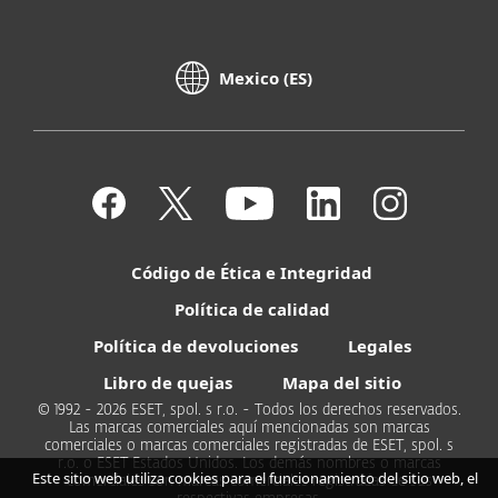
Mexico (ES)
Código de Ética e Integridad
Política de calidad
Política de devoluciones
Legales
Libro de quejas
Mapa del sitio
© 1992 - 2026 ESET, spol. s r.o. - Todos los derechos reservados.
Las marcas comerciales aquí mencionadas son marcas
comerciales o marcas comerciales registradas de ESET, spol. s
r.o. o ESET Estados Unidos. Los demás nombres o marcas
Este sitio web utiliza cookies para el funcionamiento del sitio web, el
comerciales son marcas comerciales registradas de sus