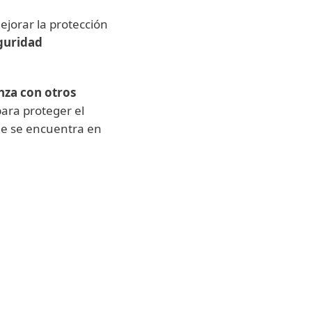
jorar la protección
guridad
nza con otros
para proteger el
ue se encuentra en
 recuperación
Análisis de trá