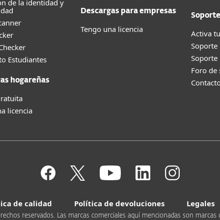
ón de la identidad y
idad
Descargas para empresas
Soport
canner
Tengo una licencia
Activa tu
cker
Soporte
 Checker
Soporte
o Estudiantes
Foro de
as hogareñas
Contact
ratuita
a licencia
tica de calidad
Política de devoluciones
Legales
s derechos reservados. Las marcas comerciales aquí mencionadas son marcas 