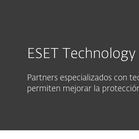
Para el Hogar
Para Empre
PE
Programa Revendedores ESET: Únete aho
Partners
ESET Technology 
Partners especializados con te
permiten mejorar la protección