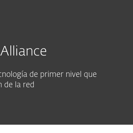
sas
Para Partners
ra
¡Únete a ESET Technology Alliance!
Alliance
cnología de primer nivel que
 de la red