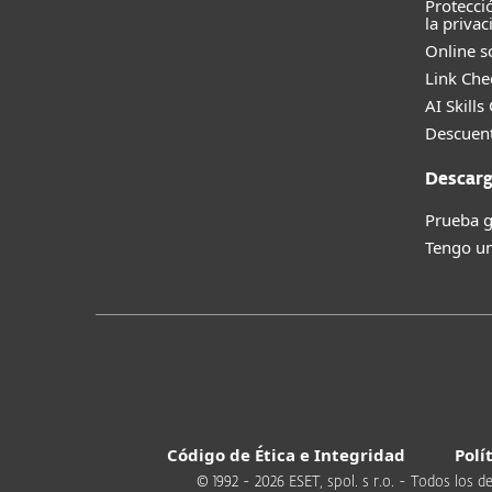
Protecci
la privac
Online s
Link Che
AI Skills
Descuent
Descarg
Prueba g
Tengo un
Código de Ética e Integridad
Polí
© 1992 - 2026 ESET, spol. s r.o. - Todos lo