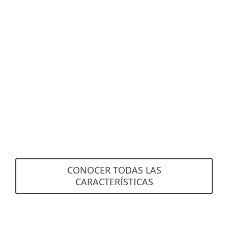
Plataforma de gestión automatizada
Disminuye la complejidad de tus tareas de
administración de TI, mantén un inventario
actualizado y benefíciate de las capacidades de
prevención, detección y respuesta para
minimizar tu exposición a las amenazas. Ver
todas las características
CONOCER TODAS LAS
CARACTERÍSTICAS
Requisitos del sistema