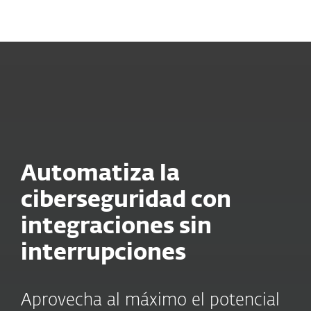
MENU
Automatiza la
ciberseguridad con
integraciones sin
interrupciones
Aprovecha al máximo el potencial