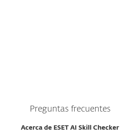
identidad verificable ni reputación en el
repositorio.
La habilidad se publicó hace muy poco y
no tiene reseñas ni historial de uso.
El código de la habilidad está ofuscado o
usa cadenas codificadas.
Preguntas frecuentes
Acerca de ESET AI Skill Checker