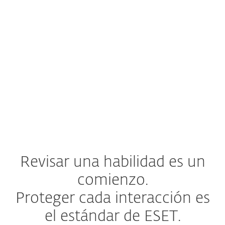
Rastreo completo de la cadena
de carga útil
Una habilidad puede ocultar intención
maliciosa mediante una cadena de
descargas, donde un script descarga otro
archivo o carga útil (código malicioso).
Rastreamos
cada eslabón de la cadena
,
no solo el primero.
Revisar una habilidad es un
comienzo.
Proteger cada interacción es
el estándar de ESET.