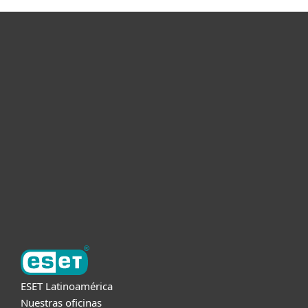
Hogar
Empresas
Partners
Soporte
Acerca de ESET
ESET Latinoamérica
Nuestras oficinas