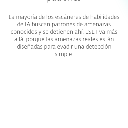
La mayoría de los escáneres de habilidades
de IA buscan patrones de amenazas
conocidos y se detienen ahí. ESET va más
allá, porque las amenazas reales están
diseñadas para evadir una detección
simple.
Cobertura más amplia de
repositorios
Revisamos habilidades de repositorios
públicos, así como de cualquier fuente
externa a la que hagan referencia.
Analizamos mucho más allá de la primera