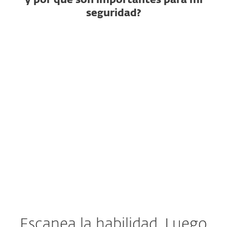
y por qué son importantes para mi
seguridad?
¿Qué es una habilidad de IA?
¿Cómo puede ser maliciosa
una habilidad?
¿Por qué no basta con un
escaneo estático?
¿Qué hacer si una habilidad ya
fue instalada?
Escanea la habilidad. Luego