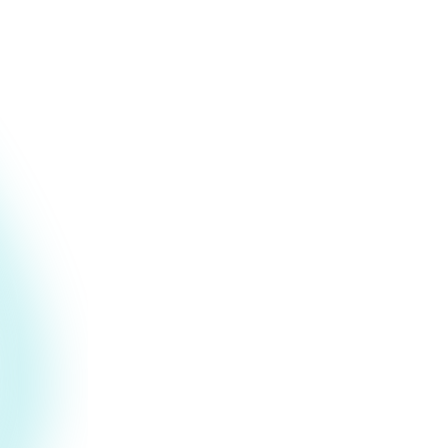
URL.
Motores de detección multicapa
de ESET
Combinamos los mismos motores de
detección que impulsan los productos de
seguridad confiables de ESET, junto con
modelos especializados de
comportamiento de IA
diseñados para
herramientas de agentes de IA. Múltiples
capas detectan lo que una sola capa no
puede detectar.