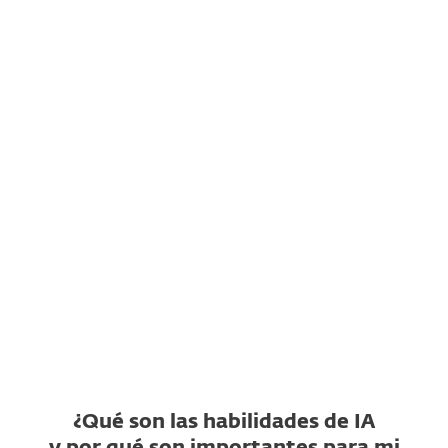
¿Qué es ESET AI Skills Checker?
¿Qué repositorios de
habilidades de IA admite?
¿Qué es un veredicto de
habilidad no segura?
¿Qué es un veredicto de
habilidad sospechosa?
¿ESET AI Skills Checker es
gratis?
¿Qué son las habilidades de IA