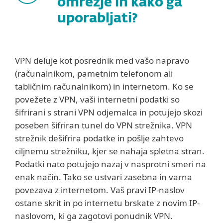
omrežje in kako ga
uporabljati?
VPN deluje kot posrednik med vašo napravo
(računalnikom, pametnim telefonom ali
tabličnim računalnikom) in internetom. Ko se
povežete z VPN, vaši internetni podatki so
šifrirani s strani VPN odjemalca in potujejo skozi
poseben šifriran tunel do VPN strežnika. VPN
strežnik dešifrira podatke in pošlje zahtevo
ciljnemu strežniku, kjer se nahaja spletna stran.
Podatki nato potujejo nazaj v nasprotni smeri na
enak način. Tako se ustvari zasebna in varna
povezava z internetom. Vaš pravi IP-naslov
ostane skrit in po internetu brskate z novim IP-
naslovom, ki ga zagotovi ponudnik VPN.