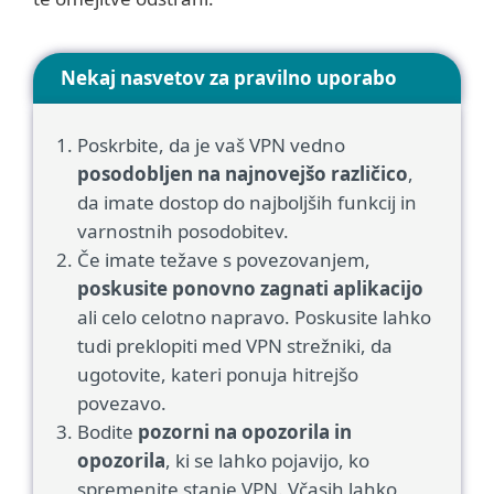
Nekaj nasvetov za pravilno uporabo
Poskrbite, da je vaš VPN vedno
posodobljen na najnovejšo različico
,
da imate dostop do najboljših funkcij in
varnostnih posodobitev.
Če imate težave s povezovanjem,
poskusite ponovno zagnati aplikacijo
ali celo celotno napravo. Poskusite lahko
tudi preklopiti med VPN strežniki, da
ugotovite, kateri ponuja hitrejšo
povezavo.
Bodite
pozorni na opozorila in
opozorila
, ki se lahko pojavijo, ko
spremenite stanje VPN. Včasih lahko