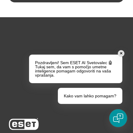
For home
For business
✕
Pozdravljeni! Sem ESET AI Svetovalec 🤖
Tukaj sem, da vam s pomočjo umetne
Partnership
inteligence pomagam odgovoriti na vaša
vprašanja.
Support
Kako vam lahko pomagam?
About ESET