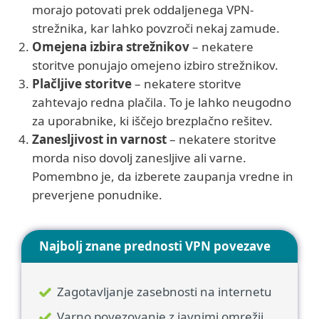
morajo potovati prek oddaljenega VPN-
strežnika, kar lahko povzroči nekaj zamude.
Omejena izbira strežnikov
– nekatere
storitve ponujajo omejeno izbiro strežnikov.
Plačljive storitve
– nekatere storitve
zahtevajo redna plačila. To je lahko neugodno
za uporabnike, ki iščejo brezplačno rešitev.
Zanesljivost in varnost
– nekatere storitve
morda niso dovolj zanesljive ali varne.
Pomembno je, da izberete zaupanja vredne in
preverjene ponudnike.
Najbolj znane prednosti VPN povezave
Zagotavljanje zasebnosti na internetu
Varno povezovanje z javnimi omrežji