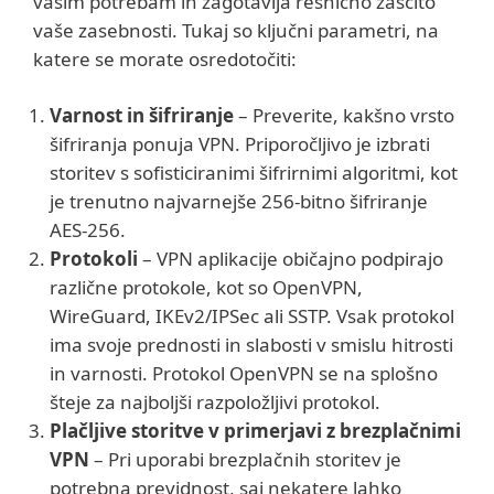
vašim potrebam in zagotavlja resnično zaščito
vaše zasebnosti. Tukaj so ključni parametri, na
katere se morate osredotočiti:
Varnost in šifriranje
– Preverite, kakšno vrsto
šifriranja ponuja VPN. Priporočljivo je izbrati
storitev s sofisticiranimi šifrirnimi algoritmi, kot
je trenutno najvarnejše 256-bitno šifriranje
AES-256.
Protokoli
– VPN aplikacije običajno podpirajo
različne protokole, kot so OpenVPN,
WireGuard, IKEv2/IPSec ali SSTP. Vsak protokol
ima svoje prednosti in slabosti v smislu hitrosti
in varnosti. Protokol OpenVPN se na splošno
šteje za najboljši razpoložljivi protokol.
Plačljive storitve v primerjavi z brezplačnimi
VPN
– Pri uporabi brezplačnih storitev je
potrebna previdnost, saj nekatere lahko