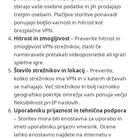
zbirajo vaše osebne podatke in jih prodajajo
tretjim osebam. Plačljive storitve ponavadi
ponujajo boljšo varnost in hitrost kot
brezplačne VPN.
Hitrost in zmogljivost
– Preverite hitrost in
zmogljivost VPN-strežnikov, zlasti če
nameravate pretakati videoposnetke ali igrati
spletne igre.
Število strežnikov in lokacij
– Preverite,
koliko strežnikov ima VPN in v katerih državah
se nahajajo. Več strežnikov in bolj raznoliko
geografsko pokritje omrežja vam ponuja večjo
fleksibilnost pri IP naslovih.
Uporabniku prijaznost in tehnična podpora
– Storitev mora biti enostavna za uporabo in
imeti uporabniku prijazni vmesnik. Ocene
lahko enostavno najdete na internetu v