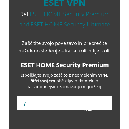
ESET VPN
Del
ESET HOME Security Premium
and ESET HOME Security Ultimate
Zaščitite svojo povezavo in preprečite
neželeno sledenje – kadarkoli in kjerkoli.
ESET HOME Security Premium
Izboljšajte svojo zaščito z neomejenim
VPN,
šifriranjem
občutljivih datotek in
najsodobnejšim zaznavanjem groženj.
YEAR