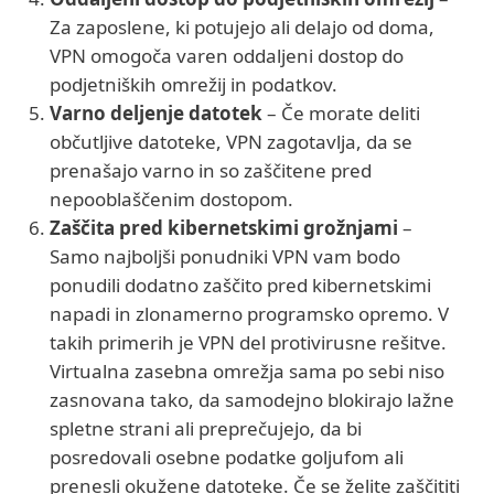
Za zaposlene, ki potujejo ali delajo od doma,
VPN omogoča varen oddaljeni dostop do
podjetniških omrežij in podatkov.
Varno deljenje datotek
– Če morate deliti
občutljive datoteke, VPN zagotavlja, da se
prenašajo varno in so zaščitene pred
nepooblaščenim dostopom.
Zaščita pred kibernetskimi grožnjami
–
Samo najboljši ponudniki VPN vam bodo
ponudili dodatno zaščito pred kibernetskimi
napadi in zlonamerno programsko opremo. V
takih primerih je VPN del protivirusne rešitve.
Virtualna zasebna omrežja sama po sebi niso
zasnovana tako, da samodejno blokirajo lažne
spletne strani ali preprečujejo, da bi
posredovali osebne podatke goljufom ali
prenesli okužene datoteke. Če se želite zaščititi