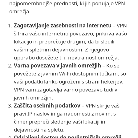
najpomembnejše prednosti, ki jih ponujajo VPN-
omrežja.
Zagotavljanje zasebnosti na internetu
– VPN
šifrira vašo internetno povezavo, prikriva vašo
lokacijo in preprečuje drugim, da bi sledili
vašim spletnim dejavnostim. Z njegovo
uporabo dosežete t. i. nevtralnost omrežja.
Varna povezava v javnih omrežjih
– Ko se
povežete z javnim Wi-Fi dostopnim točkam, so
vaši podatki lahko ogroženi s strani hekerjev.
VPN vam zagotavlja varno povezavo tudi v
javnih omrežjih.
Zaščita osebnih podatkov
– VPN skrije vaš
pravi IP naslov in ga nadomesti z novim, s
čimer prepreči sledenje vaši lokaciji in
dejavnosti na spletu.
Oddaljeni dostop do podjetniških omrežij
–