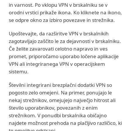
in varnost. Po vklopu VPN v brskalniku se v
orodni vrstici prikaže ikona. Ko kliknete na ikono,
se odpre okno za izbiro povezave in strežnika.
Upoštevajte, da razširitve VPN v brskalnikih
zagotavljajo zaščito le za dejavnosti v brskalniku.
Če želite zavarovati celotno napravo in ves
promet, priporočamo uporabo ločene aplikacije
VPN ali integriranega VPN v operacijskem
sistemu.
Številni integrirani brezplačni dodatki VPN so
pogosto zelo omejeni. Na primer, ponujajo le
nekaj strežnikov, omejujejo največjo hitrost ali
število uporabnikov, povezanih z enim
strežnikom. V ponudbi brskalnika običajno
najdete možnost prehoda na plačljivo različico, ki
te omejitve odstrani.