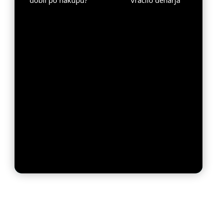
dobil po nakupu?
vračilo denarja