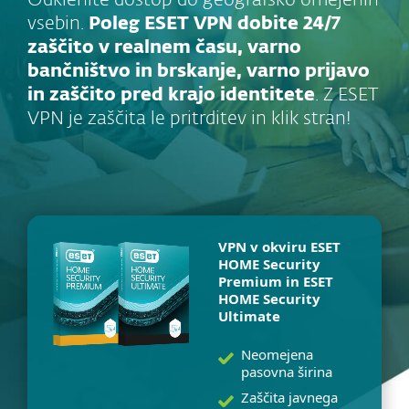
Odklenite dostop do geografsko omejenih
vsebin.
Poleg ESET VPN dobite 24/7
zaščito v realnem času, varno
bančništvo in brskanje, varno prijavo
in zaščito pred krajo identitete
. Z ESET
VPN je zaščita le pritrditev in klik stran!
VPN v okviru ESET
HOME Security
Premium in ESET
HOME Security
Ultimate
Neomejena
pasovna širina
Zaščita javnega