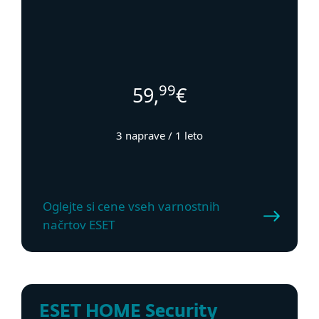
99
59,
€
3 naprave / 1 leto
Oglejte si cene vseh varnostnih
načrtov ESET
ESET HOME Security