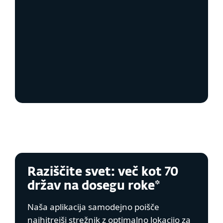
Zaščita identitete
Robustna varnost
Upravljanje in prilagajanje
uporabniku
Raziščite svet: več kot 70
držav na dosegu roke*
Naša aplikacija samodejno poišče
najhitrejši strežnik z optimalno lokacijo za