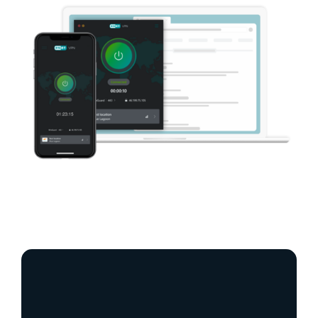
Izboljšana zasebnost in
anonimnost