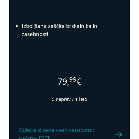
Izboljšana zaščita brskalnika in
zasebnosti
99
79,
€
5 naprav / 1 leto
Oglejte si cene vseh varnostnih
načrtov ESET