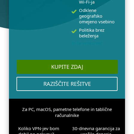
Wi-Fi-ja
Odklene
geografsko
omejeno vsebino
Politika brez
beleženja
in še veliko več
KUPITE ZDAJ
RAZIŠČITE REŠITVE
Za PC, macOS, pametne telefone in tablične
računalnike
Koliko VPN-jev bom
30-dnevna garancija za