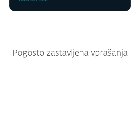
Pogosto zastavljena vprašanja
Kako prenesti ESET VPN?
Kako namestiti in aktivirati
ESET VPN?
Ali lahko ESET VPN kupim
ločeno?
Koliko VPN-jev bom dobil po