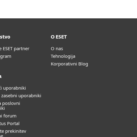
stvo
O ESET
e ESET partner
O nas
ogram
Tehnologija
Korporativni Blog
a
i uporabniki
 zasebni uporabniki
 poslovni
iki
ni forum
tus Portal
te prekinitev
ne