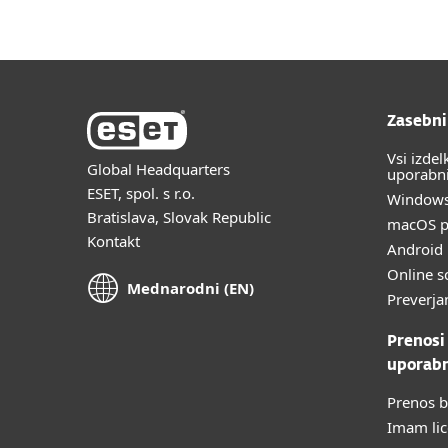
Zasebni
Vsi izdel
Global Headquarters
uporabn
ESET, spol. s r.o.
Windows
Bratislava, Slovak Republic
macOS p
Kontakt
Android 
Online s
Mednarodni (EN)
Preverja
Prenosi
uporab
Prenos b
Imam li