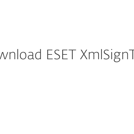
lovni uporabniki
Za partnerje
l
Zakaj ESET?
nload ESET XmlSign
racija prenosa
PRENOS