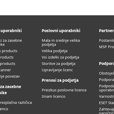
 uporabniki
Poslovni uporabniki
Partner
ki za zasebne
Mala in srednje velika
Postanit
ike
podjetja
MSP Pr
 products
Velika podjetja
roducts
Vsi izdelki za podjetja
products
Storitve za podjetja
Podpor
canner
Upravljanje licenc
Obstoječ
nje povezav
Podpora
Prenosi za podjetja
Podpoda
 za zasebne
Preizkus poslovne licence
uporabn
nike
Imam licenco
Varnost
rezplačna različica
ESET Sta
cenco
Zahtevaj
naročni