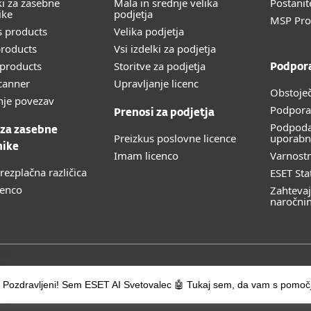
ki za zasebne
Mala in srednje velika
Postanit
ike
podjetja
MSP Pr
 products
Velika podjetja
roducts
Vsi izdelki za podjetja
products
Storitve za podjetja
Podpor
canner
Upravljanje licenc
Obstoječ
nje povezav
Podpora
Prenosi za podjetja
Podpoda
 za zasebne
Preizkus poslovne licence
uporabn
nike
Imam licenco
Varnost
rezplačna različica
ESET Sta
cenco
Zahtevaj
naročni
Pozdravljeni! Sem ESET AI Svetovalec 🤖 Tukaj sem, da vam s pomoč