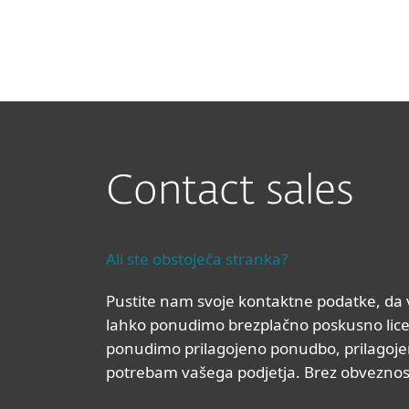
Domači uporabniki
Pos
SI
Brezplacni preizkus
Zaščita za dom
Prenesi
Contact sales
Ali ste obstoječa stranka?
Pustite nam svoje kontaktne podatke, da
lahko ponudimo brezplačno poskusno lice
ponudimo prilagojeno ponudbo, prilagoj
potrebam vašega podjetja. Brez obveznost