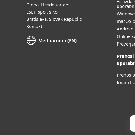
Vsi izdel
Global Headquarters
uporabn
ESET, spol. s r.o.
Windows
Bratislava, Slovak Republic
macOS p
Kontakt
Android 
Online s
Mednarodni (EN)
Preverja
Prenosi
uporab
Prenos b
Imam li