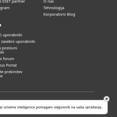
e ESET partner
O nas
ogram
Tehnologija
Korporativni Blog
a
i uporabniki
 zasebni uporabniki
 poslovni
iki
ni forum
tus Portal
te prekinitev
ne
✕
jo umetne inteligence pomagam odgovoriti na vaša vprašanja.