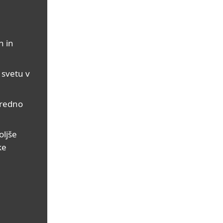
h in
 svetu v
zredno
oljše
ke