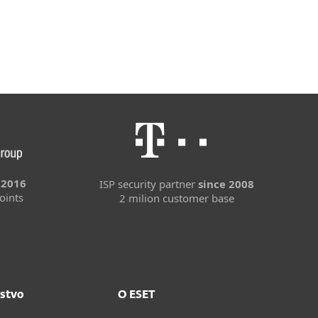
 2016
ISP security partner
since 2008
oints
2 milion customer base
stvo
O ESET