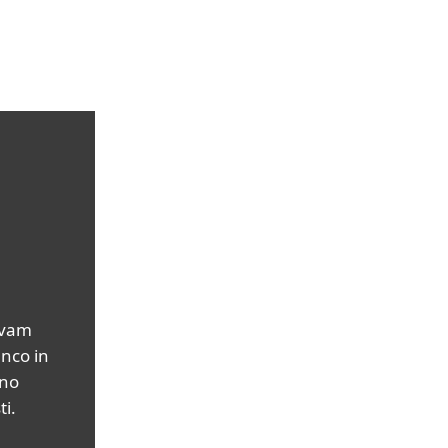
lovni uporabniki
Za partnerje
Zakaj ESET?
 vam
nco in
eno
i.