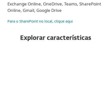
Exchange Online, OneDrive, Teams, SharePoint
Online, Gmail, Google Drive
Para o SharePoint no local, clique aqui
Explorar características
Antispam
Anti-Phishing
Antimalware
Defensa avanzada contra
amenazas
Antisuplantación (Antispoofing)