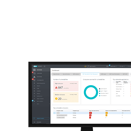
Para el Hogar
Para Empr
SV
Para empresas
Off canvas - Vulnera
Plataforma
Soluciones