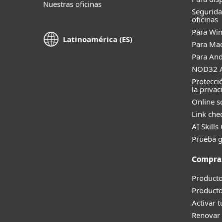
Nuestras oficinas
Segurid
oficinas
Para Wi
Latinoamérica (ES)
Para Ma
Para And
NOD32 A
Protecci
la privac
Online s
Link che
AI Skills
Prueba g
Compra
Producto
Product
Activar 
Renovar 