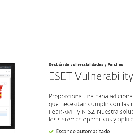
esas
Para Partners
bility & Patch Management
Servicios
¿Por qué ESET?
Gestión de vulnerabilidades y Parches
ESET Vulnerabili
Proporciona una capa adicional
que necesitan cumplir con las
FedRAMP y NIS2. Nuestra soluc
los sistemas operativos y aplic
Escaneo automatizado