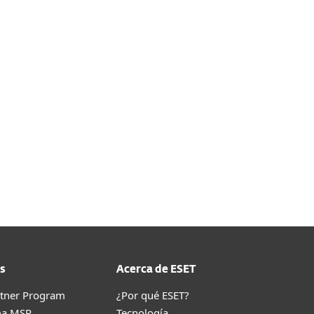
para Exchange
icrosoft SharePoint Server
 de vulnerabilidades y la
 puede variar según el sistema
s detalles.
sola ESET PROTECT basada en la
s
Acerca de ESET
rtner Program
¿Por qué ESET?
ma MSP
Tecnología