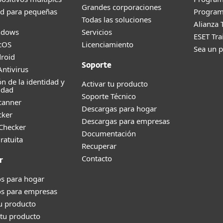
Grandes corporaciones
ad para pequeñas
Program
Todas las soluciones
Alianza 
ndows
Servicios
ESET Tr
cOS
Licenciamiento
Sea un p
roid
Soporte
ntivirus
ón de la identidad y
Activar tu producto
idad
Soporte Técnico
canner
Descargas para hogar
cker
Descargas para empresas
 Checker
Documentación
ratuita
Recuperar
Contacto
r
s para hogar
os para empresas
tu producto
tu producto