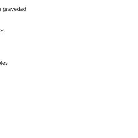
de gravedad
es
bles