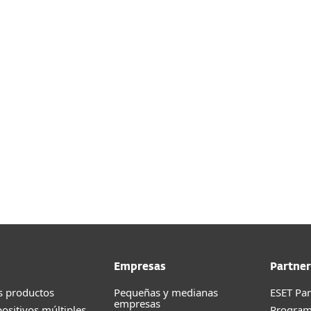
ESET Mail Security 
ESET Security para M
 contacta a tu
El alcance del escaneo
aplicación de parches
operativo.
Consulta má
Compatible con la
con
nube
.
Empresas
Partner
s productos
Pequeñas y medianas
ESET Pa
empresas
positivos múltiples
Progra