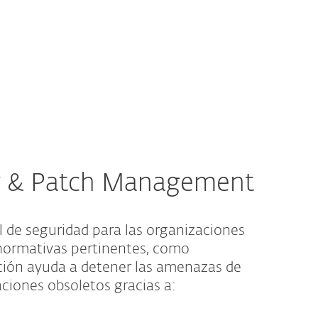
Acerca de
Blog
Tienda
El Salvador
Ventas corporativas
Cliente existente
ty & Patch Management
 de seguridad para las organizaciones
 normativas pertinentes, como
ión ayuda a detener las amenazas de
aciones obsoletos gracias a: