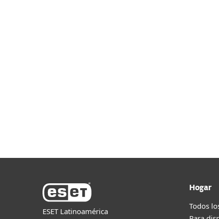
ESET PROTECT MDR Ultimate
Para otras opciones de compra,
representante de ESET
.
Hogar
Todos lo
ESET Latinoamérica
Para dis