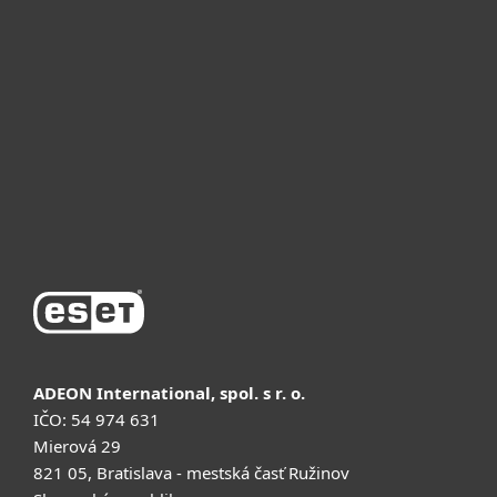
Для бизнеса
Почему ESET
Поддержка
Купить
ADEON International, spol. s r. o.
IČO: 54 974 631
Mierová 29
821 05, Bratislava - mestská časť Ružinov