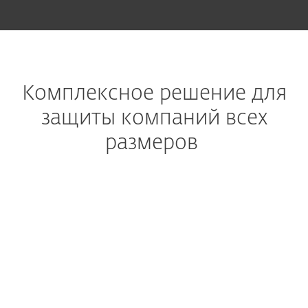
Комплексное решение для
защиты компаний всех
размеров
Расширенная защита приложений
Microsoft 365 и Google Workspace
Обеспечивает защиту
электронной почты,
хранилищ и приложений
для командной работы