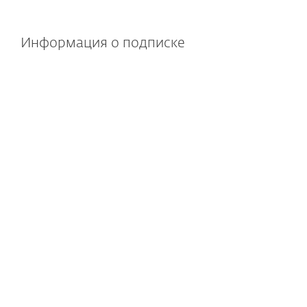
Информация о подписке
В состав входит облачное
и локальное управление
Платформа для удаленного
управления доступна
для развертывания локально
или в облаке. Отсутствует
необходимость в покупке
и обслуживании дополнительного
оборудования.
Гибкая подписка
Комбинируйте и сочетайте