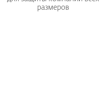
размеров
РАСШИРЕННЫЙ АНАЛИЗ В ОБЛАКЕ
Помогает предотвращать
«0-дневные» угрозы
ШИФРОВАНИЕ В ОДИН КЛИК
Позволяет безопасно
хранить корпоративные
данные
МОЩНАЯ МНОГОУРОВНЕВАЯ ТЕХНОЛОГИЯ
Защищает компьютеры,
мобильные телефоны
и файловые серверы