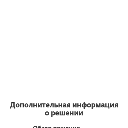
серверы
Переход на другое устройство
Также вы имеете право использовать
действующую подписку ESET после
перехода на новое устройство, даже
если последний работает под
управлением другой операционной
системы.
Дополнительная информация
о решении