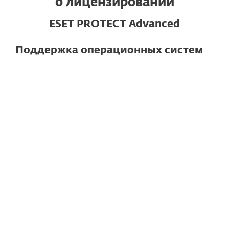
о лицензировании
ESET PROTECT Advanced
Поддержка операционных систем
Для компьютеров
Windows
macOS
Linux
Обратите внимание!
Функционал
может отличаться в зависимости от
операционной системы и версии.
Подробные технические
характеристики
Для смартфонов и планшетов