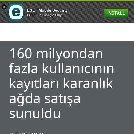
×
ESET Mobile Security
INSTALL
MENU
FREE - In Google Play
160 milyondan
fazla kullanıcının
kayıtları karanlık
ağda satışa
sunuldu