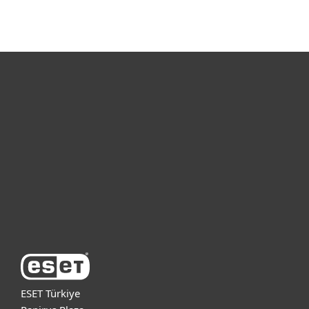
Bireysel
Kurumsal
Destek
ESET Hakkında
ESET Türkiye