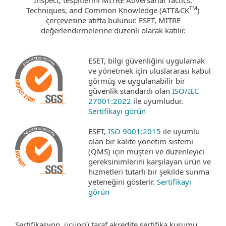
TM
Techniques, and Common Knowledge (ATT&CK
)
çerçevesine atıfta bulunur. ESET, MITRE
değerlendirmelerine düzenli olarak katılır.
ESET, bilgi güvenliğini uygulamak
ve yönetmek için uluslararası kabul
görmüş ve uygulanabilir bir
güvenlik standardı olan
ISO/IEC
27001:2022
ile uyumludur.
Sertifikayı görün
ESET,
ISO 9001:2015
ile uyumlu
olan bir kalite yönetim sistemi
(QMS) için müşteri ve düzenleyici
gereksinimlerini karşılayan ürün ve
hizmetleri tutarlı bir şekilde sunma
yeteneğini gösterir.
Sertifikayı
görün
Sertifikasyon, üçüncü taraf akredite sertifika kurumu