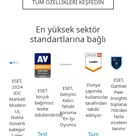
TÜM ÖZELLIKLERI KEŞFEDIN
En yüksek sektör
standartlarına bağlı
ESET,
ESET,
Dünya
Gartner
2024
ESET,
ESET
çapında
Peer
IDC
Gelişmiş
birçok
kullanıcılar
Insights'ta
MarketScape'te
Kalıcı
bağımsız
tarafından
toplanan
Modern
Tehdit
testte
takdir
700'den
Uç
korumasında
ödüllendirildi
ediliyor
fazla
Nokta
"En İyi
incelemeyle
Güvenliği
Oyuncu"
tanınır
kategorisinde
Test
Tüm
'Lider'