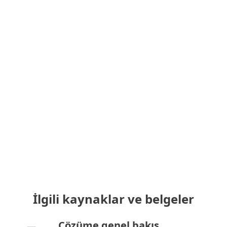
Posta Güvenliği
Güvenlik Açığı ve Yama Yönetimi
Genişletilmiş Tespit ve Müdahale
Çok Faktörlü Kimlik Doğrulama
MDR Ultimate Hizmeti
Premium Support Ultimate
İlgili kaynaklar ve belgeler
Çözüme genel bakış