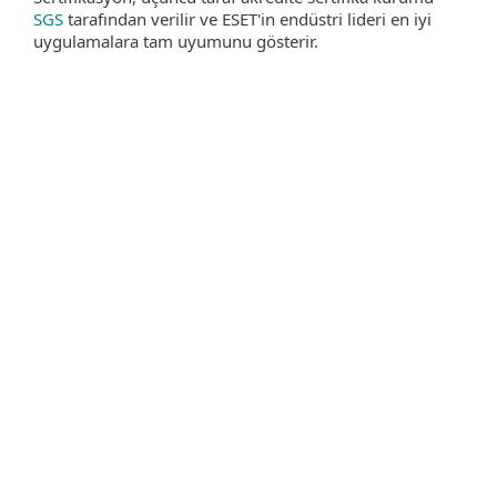
SGS
tarafından verilir ve ESET'in endüstri lideri en iyi
uygulamalara tam uyumunu gösterir.
Kurumsal düzeyde görünürlük, tehdit
avlama ve müdahale seçenekleri sunan
genişletilmiş tespit ve müdahale
ÇÖZÜMÜ KEŞFEDIN