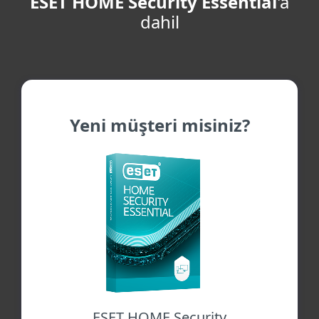
ESET HOME Security Essential
'a
dahil
Yeni müşteri misiniz?
ESET HOME Security