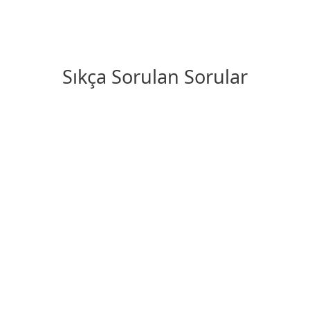
Sıkça Sorulan Sorular
Şu anda ESET Internet Security
yüklü. Değişimin benim için ne
gibi etkileri var?
ESET Internet Security'yi nasıl
indirebilirim/kurabilirim?
Yine de ESET Internet
Security'yi satın alabilir miyim?
ESET Internet Security'yi satın