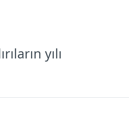
Bültenleri
2015 : Sessiz saldırıların yılı
Neden ESET?
rıların yılı