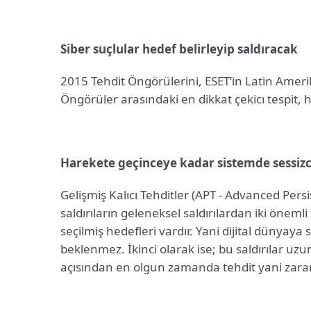
Siber suçlular hedef belirleyip saldıracak
2015 Tehdit Öngörülerini, ESET’in Latin Ameri
Öngörüler arasındaki en dikkat çekicı tespit, hed
Harekete geçinceye kadar sistemde sessizc
Gelişmiş Kalıcı Tehditler (APT -
Advanced Persis
saldırıların
geleneksel saldırılardan iki önemli f
seçilmiş hedefleri vardır. Yani dijital dünyaya
beklenmez. İkinci olarak ise; bu saldırılar uz
açısından en olgun zamanda tehdit yani zararl