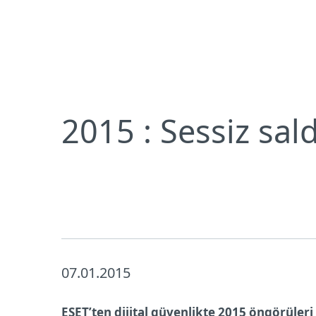
Bireysel
Kurumsal
TR
Neden ESET
Basın Merkezi
Basın 
Bireysel koruma
İndirin
2015 : Sessiz saldı
07.01.2015
ESET’ten dijital güvenlikte 2015 öngörüleri