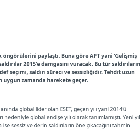
nlik öngörülerini paylaştı. Buna göre APT yani ‘
Gelişmiş
aldırılar 2015’e damgasını vuracak. Bu tür saldırıları
f seçimi, saldırı süreci ve sessizliğidir. Tehdit uzun
en uygun zamanda harekete geçer.
lanında global lider olan ESET, geçen yılı yani 2014’ü
arı nedeniyle global endişe yılı olarak tanımlamıştı. Yeni yı
a ise sessiz ve derin saldırıların öne çıkacağını tahmin