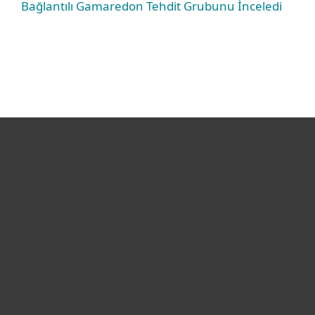
Bağlantılı Gamaredon Tehdit Grubunu İnceledi
Bireysel
Kurumsal
Destek
ESET Hakkında