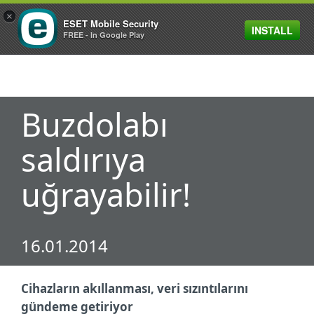
×
ESET Mobile Security
INSTALL
MENU
FREE - In Google Play
Buzdolabı
saldırıya
uğrayabilir!
16.01.2014
Cihazların akıllanması, veri sızıntılarını
gündeme getiriyor