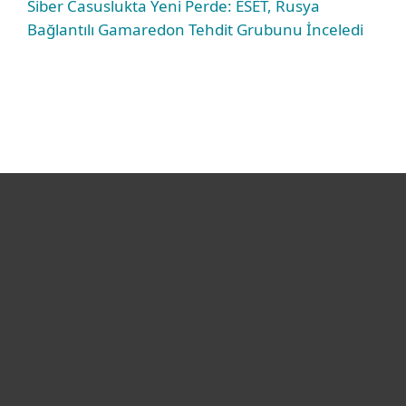
Siber Casuslukta Yeni Perde: ESET, Rusya
Bağlantılı Gamaredon Tehdit Grubunu İnceledi
Bireysel
Kurumsal
Destek
ESET Hakkında