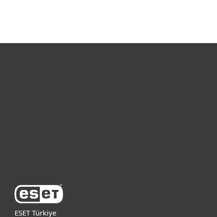
Bireysel
Kurumsal
Destek
ESET Hakkında
ESET Türkiye