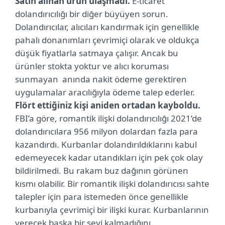
Satın alınan ürün ulaşmadı.
E-ticaret
dolandırıcılığı bir diğer büyüyen sorun.
Dolandırıcılar, alıcıları kandırmak için genellikle
pahalı donanımları çevrimiçi olarak ve oldukça
düşük fiyatlarla satmaya çalışır. Ancak bu
ürünler stokta yoktur ve alıcı koruması
sunmayan anında nakit ödeme gerektiren
uygulamalar aracılığıyla ödeme talep ederler.
Flört ettiğiniz kişi aniden ortadan kayboldu.
FBI’a göre, romantik ilişki dolandırıcılığı 2021’de
dolandırıcılara 956 milyon dolardan fazla para
kazandırdı. Kurbanlar dolandırıldıklarını kabul
edemeyecek kadar utandıkları için pek çok olay
bildirilmedi. Bu rakam buz dağının görünen
kısmı olabilir. Bir romantik ilişki dolandırıcısı sahte
talepler için para istemeden önce genellikle
kurbanıyla çevrimiçi bir ilişki kurar. Kurbanlarının
verecek başka bir şeyi kalmadığını