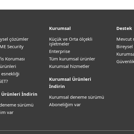
Kurumsal
Destek
ysel çözümler
Küçük ve Orta ölçekli
Mevcut 
işletmeler
ME Security
Bireysel
Enterprise
Kurumsa
is Koruması
Tüm kurumsal ürünler
Güvenli
ürünleri
Kurumsal hizmetler
 esnekliği
Kurumsal Ürünleri
SET?
İndirin
 Ürünleri İndirin
Kurumsal deneme sürümü
Aboneliğim var
z deneme sürümü
im var