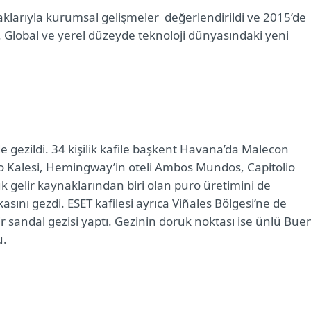
aklarıyla kurumsal gelişmeler
değerlendirildi ve 2015’de
dı. Global ve yerel düzeyde teknoloji dünyasındaki yeni
e gezildi. 34 kişilik kafile başkent Havana’da
Malecon
o Kalesi, Hemingway’in oteli Ambos Mundos, Capitolio
 gelir kaynaklarından biri olan puro üretimini de
asını gezdi. ESET kafilesi ayrıca
Viñales Bölgesi’ne de
 sandal gezisi yaptı. Gezinin doruk noktası ise ünlü
Bue
u.