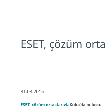
Bireysel
Kurumsal
ESET, çözüm ortaklarıyla Küba’da buluştu
Bireysel koruma
İndirin
ESET, çözüm orta
31.03.2015
ESET, çözüm ortaklarıyla
Küba’da buluştu