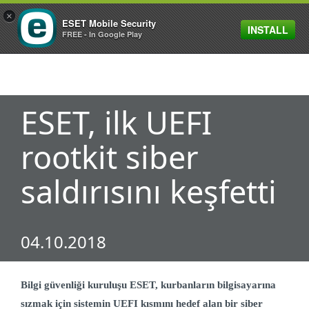
×
ESET Mobile Security
INSTALL
MENU
FREE - In Google Play
ESET, ilk UEFI
rootkit siber
saldırısını keşfetti
04.10.2018
Bilgi güvenliği kuruluşu ESET, kurbanların bilgisayarına
sızmak için sistemin UEFI kısmını hedef alan bir siber