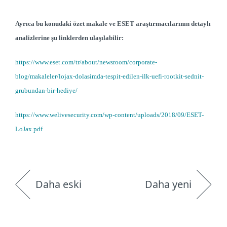
Ayrıca bu konudaki özet makale ve ESET araştırmacılarının detaylı
analizlerine şu linklerden ulaşılabilir:
https://www.eset.com/tr/about/newsroom/corporate-
blog/makaleler/lojax-dolasimda-tespit-edilen-ilk-uefi-rootkit-sednit-
grubundan-bir-hediye/
https://www.welivesecurity.com/wp-content/uploads/2018/09/ESET-
LoJax.pdf
Daha eski
Daha yeni