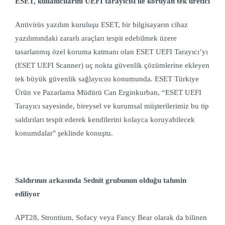
ESET, kullanıcılarını UEFI tarayıcısı ile koruyan tek üretici
Antivirüs yazılım kuruluşu ESET, bir bilgisayarın cihaz
yazılımındaki zararlı araçları tespit edebilmek üzere
tasarlanmış özel koruma katmanı olan ESET UEFI Tarayıcı’yı
(ESET UEFI Scanner) uç nokta güvenlik çözümlerine ekleyen
tek büyük güvenlik sağlayıcısı konumunda. ESET Türkiye
Ürün ve Pazarlama Müdürü Can Erginkurban, “ESET UEFI
Tarayıcı sayesinde, bireysel ve kurumsal müşterilerimiz bu tip
saldırıları tespit ederek kendilerini kolayca koruyabilecek
konumdalar" şeklinde konuştu.
Saldırının arkasında Sednit grubunun olduğu tahmin
ediliyor
APT28, Strontium, Sofacy veya Fancy Bear olarak da bilinen