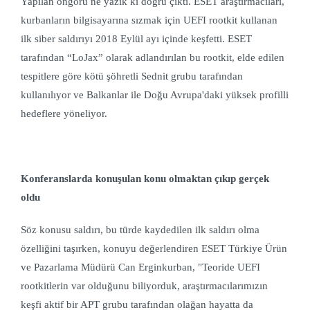
Yapılan öngörü ne yazık ki doğru çıktı.
ESET araştırmacıları,
kurbanların bilgisayarına sızmak için UEFI rootkit kullanan
ilk siber saldırıyı 2018 Eylül ayı içinde keşfetti. ESET
tarafından “LoJax” olarak adlandırılan bu rootkit, elde edilen
tespitlere göre kötü şöhretli Sednit grubu tarafından
kullanılıyor ve Balkanlar ile Doğu Avrupa'daki yüksek profilli
hedeflere yöneliyor.
Konferanslarda konuşulan konu olmaktan çıkıp gerçek
oldu
Söz konusu saldırı, bu türde kaydedilen ilk saldırı olma
özelliğini taşırken, konuyu değerlendiren ESET Türkiye Ürün
ve Pazarlama Müdürü Can Erginkurban, "Teoride UEFI
rootkitlerin var olduğunu biliyorduk, araştırmacılarımızın
keşfi aktif bir APT grubu tarafından olağan hayatta da