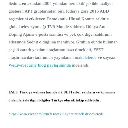
Sednit, en azından 2004 yılından beri aktif şekilde faaliyet
gösteren APT gruplarından biri. İddiaya göre 2016 ABD
seçimlerini etkileyen Demokratik Ulusal Komite saldırısı,
global televizyon ağı TV5 Monde saldırısı, Dünya Anti-
Doping Ajansı e-posta sızıntısı ve pek çok diğer saldırının
arkasında Sednit olduğuna inanılıyor. Grubun elinde bulunan
çeşitli zararlı yazılım araçlarının bazı örnekleri, ESET
araştırmacıları tarafından yayınlanan
makalelerde
ve s
ayısız
WeLiveSecurity blog paylaşımında
incelendi.
ESET Türkiye web sayfasında ilk UEFI siber saldırısı ve korunma
önlemleriyle ilgili bilgiler Türkçe olarak takip edilebilir:
https://www.eset.com/tr/uefi-rootkit-cyber-attack-discovered/