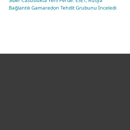
Siber Casuslukta Yeni Perde: ESET, Rusya
Bağlantılı Gamaredon Tehdit Grubunu İnceledi
Bireysel
Kurumsal
Destek
ESET Hakkında