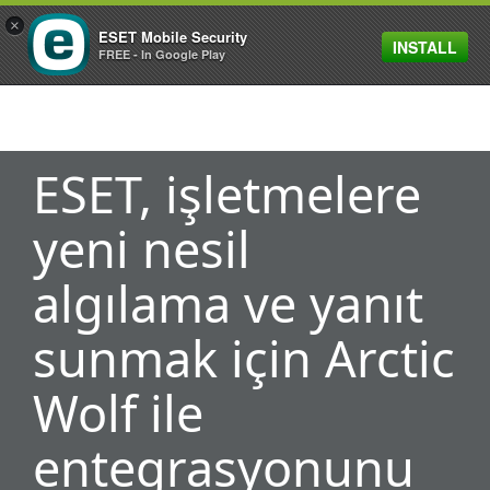
×
ESET Mobile Security
INSTALL
MENU
FREE - In Google Play
ESET, işletmelere
yeni nesil
algılama ve yanıt
sunmak için Arctic
Wolf ile
entegrasyonunu