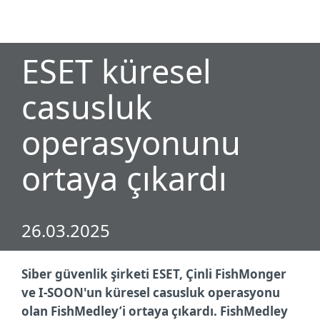
MENU
ESET küresel
casusluk
operasyonunu
ortaya çıkardı
26.03.2025
Siber güvenlik şirketi ESET, Çinli FishMonger
ve I-SOON'un küresel casusluk operasyonu
olan FishMedley’i ortaya çıkardı. FishMedley