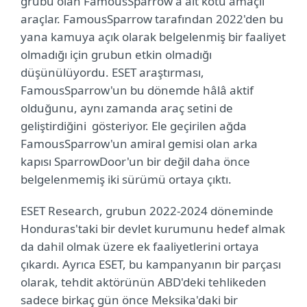
grubu olan FamousSparrow'a ait kötü amaçlı
araçlar. FamousSparrow tarafından 2022'den bu
yana kamuya açık olarak belgelenmiş bir faaliyet
olmadığı için grubun etkin olmadığı
düşünülüyordu. ESET araştırması,
FamousSparrow'un bu dönemde hâlâ aktif
olduğunu, aynı zamanda araç setini de
geliştirdiğini gösteriyor. Ele geçirilen ağda
FamousSparrow'un amiral gemisi olan arka
kapısı SparrowDoor'un bir değil daha önce
belgelenmemiş iki sürümü ortaya çıktı.
ESET Research, grubun 2022-2024 döneminde
Honduras'taki bir devlet kurumunu hedef almak
da dahil olmak üzere ek faaliyetlerini ortaya
çıkardı. Ayrıca ESET, bu kampanyanın bir parçası
olarak, tehdit aktörünün ABD'deki tehlikeden
sadece birkaç gün önce Meksika'daki bir