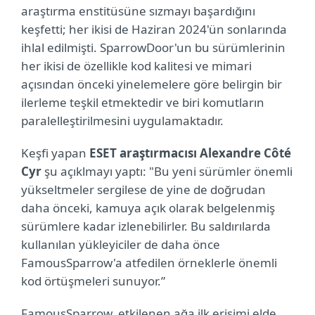
araştırma enstitüsüne sızmayı başardığını
keşfetti; her ikisi de Haziran 2024'ün sonlarında
ihlal edilmişti. SparrowDoor'un bu sürümlerinin
her ikisi de özellikle kod kalitesi ve mimari
açısından önceki yinelemelere göre belirgin bir
ilerleme teşkil etmektedir ve biri komutların
paralelleştirilmesini uygulamaktadır.
Keşfi yapan
ESET araştırmacısı Alexandre Côté
Cyr
şu açıklmayı yaptı: "Bu yeni sürümler önemli
yükseltmeler sergilese de yine de doğrudan
daha önceki, kamuya açık olarak belgelenmiş
sürümlere kadar izlenebilirler. Bu saldırılarda
kullanılan yükleyiciler de daha önce
FamousSparrow'a atfedilen örneklerle önemli
kod örtüşmeleri sunuyor.”
FamousSparrow, etkilenen ağa ilk erişimi elde