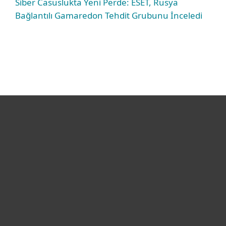
Siber Casuslukta Yeni Perde: ESET, Rusya
Bağlantılı Gamaredon Tehdit Grubunu İnceledi
Bireysel
Kurumsal
Destek
ESET Hakkında