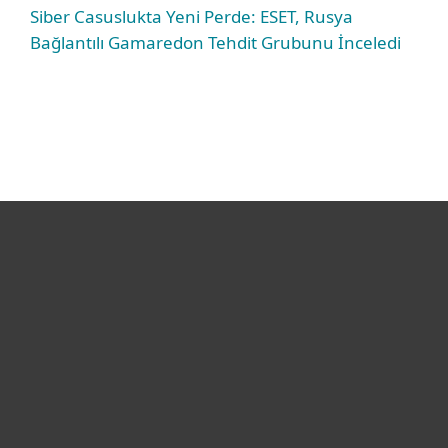
Siber Casuslukta Yeni Perde: ESET, Rusya
Bağlantılı Gamaredon Tehdit Grubunu İnceledi
Bireysel
Kurumsal
Destek
ESET Hakkında