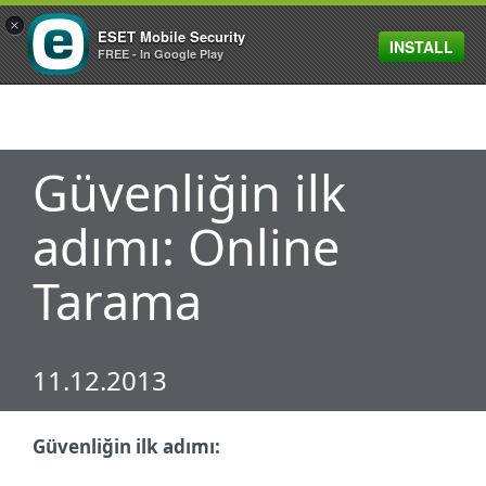
×
ESET Mobile Security
INSTALL
MENU
FREE - In Google Play
Güvenliğin ilk
adımı: Online
Tarama
11.12.2013
Güvenliğin ilk adımı: