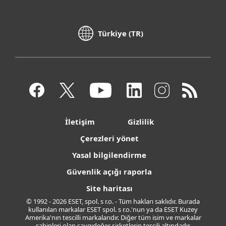
Türkiye (TR)
İletişim
Gizlilik
Çerezleri yönet
Yasal bilgilendirme
Güvenlik açığı raporla
Site haritası
© 1992 - 2026 ESET, spol. s r.o. - Tüm hakları saklıdır. Burada
kullanılan markalar ESET spol. s r.o.'nun ya da ESET Kuzey
Amerika'nın tescilli markalarıdır. Diğer tüm isim ve markalar
sahipleri olan saygıdeğer şirketlerin tescili altındadır.