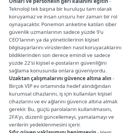
Onları ve personelin geri kalanını eğitin
-
Teknoloji tek başına bir kuruluşu tam olarak
koruyamaz ve insan unsuru her zaman bir rol
oynayacaktır. Ponemon anketine katılan siber
güvenlik uzmanlarının sadece yüzde 9'u
CEO'larının ya da yöneticilerinin kişisel
bilgisayarlarını virüslerden nasıl koruyacaklarını
bildiklerinden son derece emindi ve sadece
yüzde 22'si kişisel e-postaların güvenliğini
sağlama konusunda onlara güveniyordu.
Uzaktan çalışmalarını güvence altına alın
-
Birçok VIP ev ortamında hedef alındığından
kurumsal cihazlarını, iş için kullanılan kişisel
cihazlarını ve ev ağlarını güvence altına almak
gerekir. Bu, güçlü parolaların kullanılmasını,
2FA'yı, düzenli güncellemeyi, yamalamayı ve
verilerin yedeklenmesini içerir.
Sıfır güven yaklaşımını benimseyin
- Hem