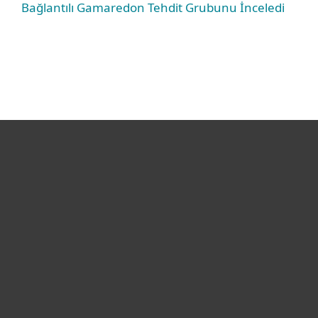
Bağlantılı Gamaredon Tehdit Grubunu İnceledi
Bireysel
Kurumsal
Destek
ESET Hakkında