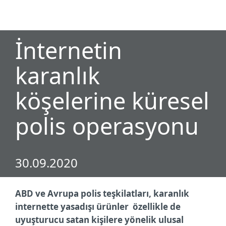
MENU
İnternetin
karanlık
köşelerine küresel
polis operasyonu
30.09.2020
ABD ve Avrupa polis teşkilatları, karanlık
internette yasadışı ürünler özellikle de
uyuşturucu satan kişilere yönelik ulusal