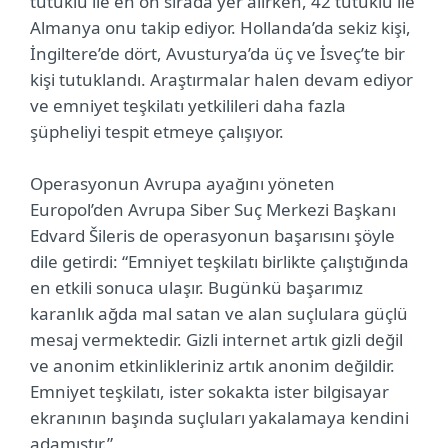
tutuklu ile en ön sırada yer alırken, 42 tutuklu ile
Almanya onu takip ediyor. Hollanda’da sekiz kişi,
İngiltere’de dört, Avusturya’da üç ve İsveç’te bir
kişi tutuklandı. Araştırmalar halen devam ediyor
ve emniyet teşkilatı yetkilileri daha fazla
şüpheliyi tespit etmeye çalışıyor.
Operasyonun Avrupa ayağını yöneten
Europol’den Avrupa Siber Suç Merkezi Başkanı
Edvard Šileris de operasyonun başarısını şöyle
dile getirdi: “Emniyet teşkilatı birlikte çalıştığında
en etkili sonuca ulaşır. Bugünkü başarımız
karanlık ağda mal satan ve alan suçlulara güçlü
mesaj vermektedir. Gizli internet artık gizli değil
ve anonim etkinlikleriniz artık anonim değildir.
Emniyet teşkilatı, ister sokakta ister bilgisayar
ekranının başında suçluları yakalamaya kendini
adamıştır.”