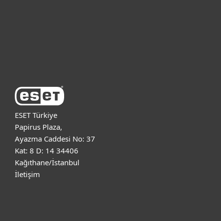
Kurumsal
Destek
ESET Hakkında
ESET Türkiye
Papirus Plaza,
Ayazma Caddesi No: 37
Kat: 8 D: 14 34406
Kağıthane/İstanbul
İletişim