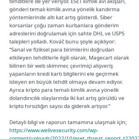
tehditlere de yer veriyor. ESET kimlik avı akışları,
gönderi temalı kimlik avına yönelik kandırma
yöntemlerinde altı kat artış gösterdi. Siber
korsanlar çoğu zaman kurbanlara gönderim
adreslerini doğrulamak için sahte DHL ve USPS
talepleri yolladı. Kováč bunu şöyle açıklıyor:
“Sanal ve fiziksel para birimlerini doğrudan
etkileyen tehditlerle ilgili olarak, Magecart olarak
bilinen bir web skimmer, çevrimiçi alışveriş
yapanların kredi kartı bilgilerini ele geçirmek
isteyen en büyük tehdit olmaya devam ediyor.
Ayrıca kripto para temalı kimlik avına yönelik
dolandırıcılık olaylarında iki kat artış görüldü ve
kripto hırsızlığın sayısı da giderek artıyor.”
Detaylı bilgi ve raporun tamamına ulaşmak için;
https://www.welivesecurity.com/wp-
content/uploads/2022/10/eset_threat_report_t2202