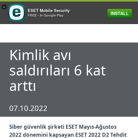
×
ESET Mobile Security
INSTALL
MENU
FREE - In Google Play
Kimlik avı
saldırıları 6 kat
arttı
07.10.2022
Siber güvenlik şirketi ESET Mayıs-Ağustos
2022 dönemini kapsayan ESET 2022 D2 Tehdit