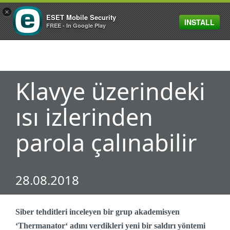
×
ESET Mobile Security
INSTALL
MENU
FREE - In Google Play
Klavye üzerindeki
ısı izlerinden
parola çalınabilir
28.08.2018
Siber tehditleri inceleyen bir grup akademisyen
‘Thermanator‘ adını verdikleri yeni bir saldırı yöntemi