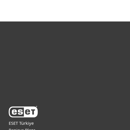
Bireysel
Kurumsal
Destek
ESET Hakkında
ESET Türkiye
Papirus Plaza,