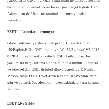
Adobe Ürün Güvenliği Olay Tepki Ekibi ile iletişime geçerek
bu sorunları gidermek üzere bir çalışma gerçekleştirdi. Hem
Adobe hem de Microsoft tarafından hemen yamalar
yayınlandı.
ESET kullanıcıları korunuyor
Global antivirüs yazılım kuruluşu ESET, zararlı kodları
‘
JS/Exploit.Pdfka.QNV trojan‘ ve ‘Win32/Exploit.CVE-2018-
8120.A trojan‘ olarak etiketledi. ESET kullanıcıları, bu
yazılımlara karşı koruma altında. Bununla birlikte kurumsal
ve bireysel tüm ESET ürünleri dünya genelinde 110 milyon
sensöre sahip
ESET LiveGrid®
teknolojisi sayesinde sıfır-
gün ve benzeri, önceden bilinmeyen saldırılara karşı koruma
sağlıyor.
ESET LiveGrid
®