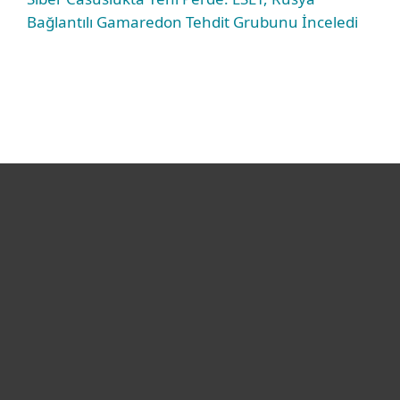
Bağlantılı Gamaredon Tehdit Grubunu İnceledi
Bireysel
Kurumsal
Destek
ESET Hakkında