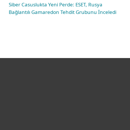
Siber Casuslukta Yeni Perde: ESET, Rusya
Bağlantılı Gamaredon Tehdit Grubunu İnceledi
Bireysel
Kurumsal
Destek
ESET Hakkında