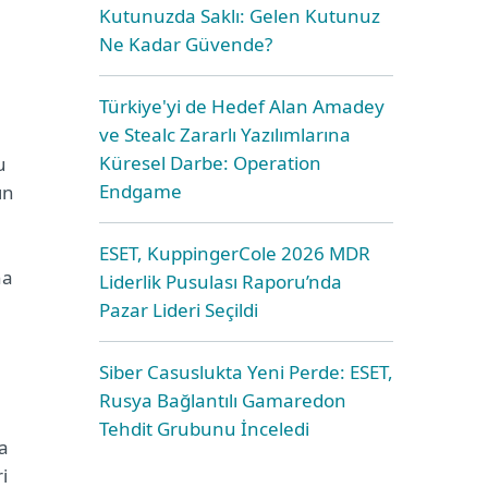
Kutunuzda Saklı: Gelen Kutunuz
Ne Kadar Güvende?
ı
Türkiye'yi de Hedef Alan Amadey
ve Stealc Zararlı Yazılımlarına
Küresel Darbe: Operation
u
Endgame
ın
ESET, KuppingerCole 2026 MDR
na
Liderlik Pusulası Raporu’nda
Pazar Lideri Seçildi
Siber Casuslukta Yeni Perde: ESET,
Rusya Bağlantılı Gamaredon
Tehdit Grubunu İnceledi
a
i