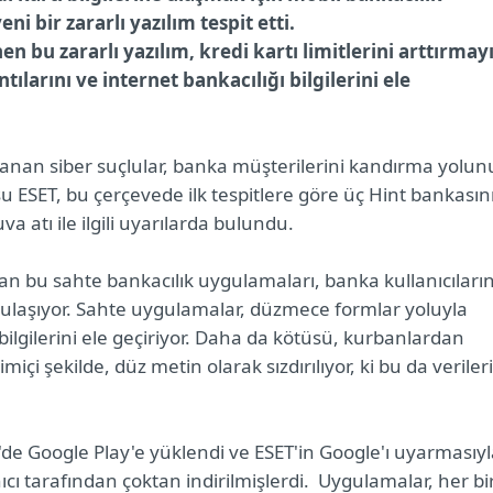
i bir zararlı yazılım tespit etti.
enen
bu zararlı yazılım, kredi kartı limitlerini arttırmay
larını ve internet bankacılığı bilgilerini ele
anan siber suçlular, banka müşterilerini kandırma yolun
u ESET, bu çerçevede ilk tespitlere göre üç Hint bankasın
va atı ile ilgili uyarılarda bulundu.
n bu sahte bankacılık uygulamaları, banka kullanıcıları
ek ulaşıyor. Sahte uygulamalar, düzmece formlar yoluyla
ı bilgilerini ele geçiriyor. Daha da kötüsü, kurbanlardan
içi şekilde, düz metin olarak sızdırılıyor, ki bu da verileri
 Google Play'e yüklendi ve ESET'in Google'ı uyarmasıyl
ıcı tarafından çoktan indirilmişlerdi. Uygulamalar, her bir