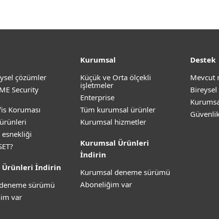
Kurumsal
Destek
ysel çözümler
Küçük ve Orta ölçekli
Mevcut 
işletmeler
ME Security
Bireysel
Enterprise
Kurumsa
is Koruması
Tüm kurumsal ürünler
Güvenli
ürünleri
Kurumsal hizmetler
 esnekliği
Kurumsal Ürünleri
SET?
İndirin
 Ürünleri İndirin
Kurumsal deneme sürümü
Aboneliğim var
z deneme sürümü
im var