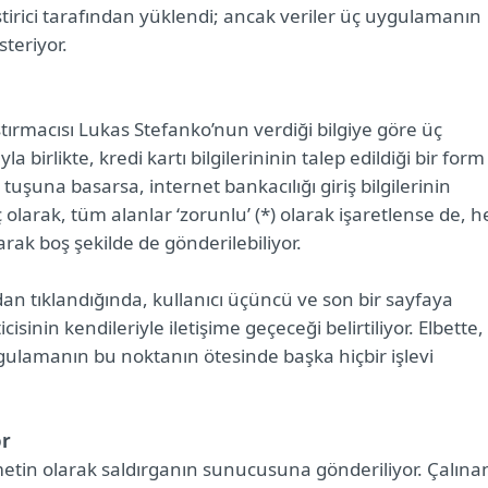
liştirici tarafından yüklendi; ancak veriler üç uygulamanın
teriyor.
stırmacısı Lukas Stefanko’nun verdiği bilgiye göre üç
birlikte, kredi kartı bilgilerininin talep edildiği bir form
 tuşuna basarsa, internet bankacılığı giriş bilgilerinin
ç olarak, tüm alanlar ‘zorunlu’ (*) olarak işaretlense de, h
rak boş şekilde de gönderilebiliyor.
n tıklandığında, kullanıcı üçüncü ve son bir sayfaya
isinin kendileriyle iletişime geçeceği belirtiliyor. Elbette,
ulamanın bu noktanın ötesinde başka hiçbir işlevi
or
 metin olarak saldırganın sunucusuna gönderiliyor. Çalına