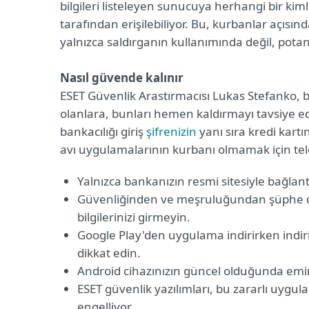
bilgileri listeleyen sunucuya herhangi bir k
tarafından erişilebiliyor. Bu, kurbanlar açısınd
yalnızca saldırganın kullanımında değil, potan
Nasıl güvende kalınır
ESET Güvenlik Arastırmacısı Lukas Stefanko, 
olanlara, bunları hemen kaldırmayı tavsiye e
bankacılığı giriş
şifrenizin
yanı sıra kredi kartı
avı uygulamalarının kurbanı olmamak için tel
Yalnızca bankanızın resmi sitesiyle bağlan
Güvenliğinden ve meşruluğundan şüphe du
bilgilerinizi girmeyin.
Google Play'den uygulama indirirken indi
dikkat edin.
Android cihazınızın güncel olduğunda emin
ESET güvenlik yazılımları, bu zararlı uygu
engelliyor.