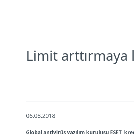
Bireysel
Kurumsal
Limit arttırmaya limitsiz zarar veren virüs
Bireysel koruma
İndirin
Limit arttırmaya 
06.08.2018
Global antivirüs yazılım kuruluşu ESET, kred