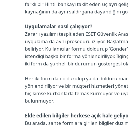
farklı bir Hintli bankayı taklit eden üç ayrı ge
kaynağının da aynı saldırgana dayandığını gös
Uygulamalar nasıl çalışıyor?
Zararlı yazılımı tespit eden ESET Güvenlik Ara
uygulama da aynı prosedürü izliyor. Başlatmayla 
beliriyor. Kullanıcılar formu doldurup ‘Gönder’
istendiği başka bir forma yönlendiriliyor. İlgin
iki form da şüpheli bir durumun göstergesi ola
Her iki form da doldurulup ya da doldurulmada
yönlendiriliyor ve bir müşteri hizmetleri yönetic
hiç kimse kurbanlarla temas kurmuyor ve uyg
bulunmuyor.
Elde edilen bilgiler herkese açık hale geliy
Bu arada, sahte formlara girilen bilgiler düz