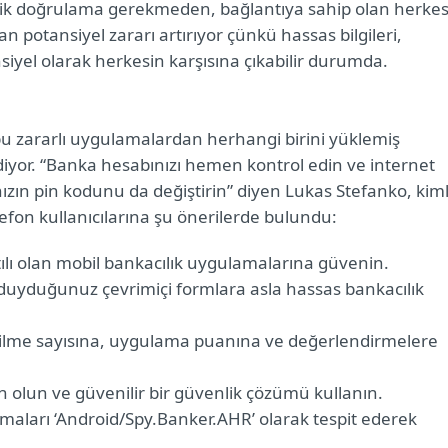
imlik doğrulama gerekmeden, bağlantıya sahip olan herke
an potansiyel zararı artırıyor çünkü hassas bilgileri,
siyel olarak herkesin karşısına çıkabilir durumda.
bu zararlı uygulamalardan herhangi birini yüklemiş
diyor. “Banka hesabınızı hemen kontrol edin ve internet
nızın pin kodunu da değiştirin” diyen Lukas Stefanko, kiml
efon kullanıcılarına şu önerilerde bulundu:
tılı olan mobil bankacılık uygulamalarına güvenin.
yduğunuz çevrimiçi formlara asla hassas bankacılık
rilme sayısına, uygulama puanına ve değerlendirmelere
 olun ve güvenilir bir güvenlik çözümü kullanın.
lamaları ‘Android/Spy.Banker.AHR’ olarak tespit ederek