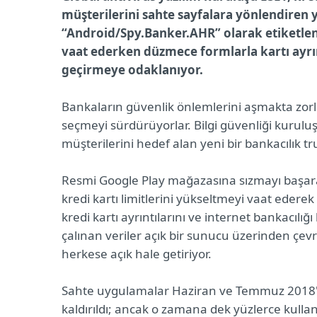
müşterilerini sahte sayfalara yönlendiren yen
“
Android/Spy.Banker.AHR” olarak etiketl
vaat ederken düzmece formlarla kartı ayrıntı
geçirmeye odaklanıyor.
Bankaların güvenlik önlemlerini aşmakta zorl
seçmeyi sürdürüyorlar. Bilgi güvenliği kuruluş
müşterilerini hedef alan yeni bir bankacılık tru
Resmi Google Play mağazasına sızmayı başara
kredi kartı limitlerini yükseltmeyi vaat eder
kredi kartı ayrıntılarını ve internet bankacılığ
çalınan veriler açık bir sunucu üzerinden çevrim
herkese açık hale getiriyor.
Sahte uygulamalar Haziran ve Temmuz 2018'de
kaldırıldı; ancak o zamana dek yüzlerce kullan