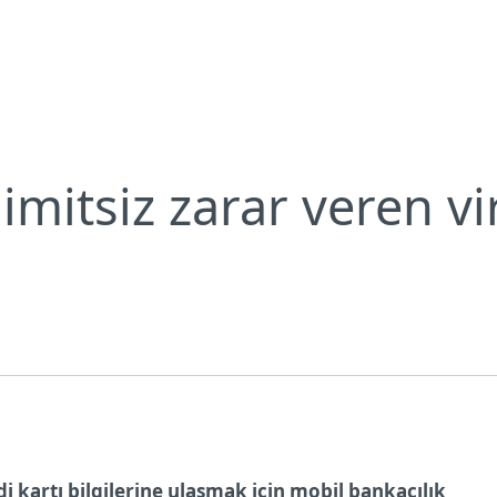
Neden ESET?
limitsiz zarar veren vi
i kartı bilgilerine ulaşmak için mobil bankacılık